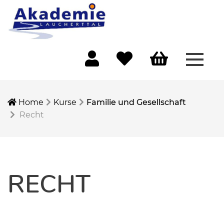
Menü 
Mein Konto
Merkliste
Warenkorb
Home
Kurse
Familie und Gesellschaft
Recht
RECHT