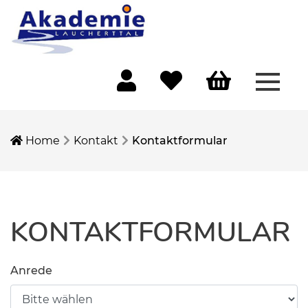
Menü 
Mein Konto
Merkliste
Warenkorb
Home
Kontakt
Kontaktformular
KONTAKTFORMULAR
Anrede