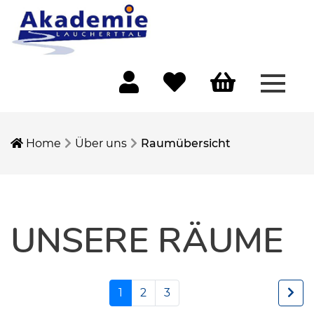
Menü 
Mein Konto
Merkliste
Warenkorb
Home
Über uns
Raumübersicht
UNSERE RÄUME
1
2
3