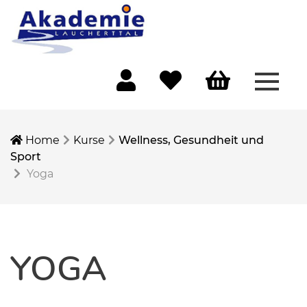
Menü 
Mein Konto
Merkliste
Warenkorb
Home
Kurse
Wellness, Gesundheit und
Sport
Yoga
YOGA