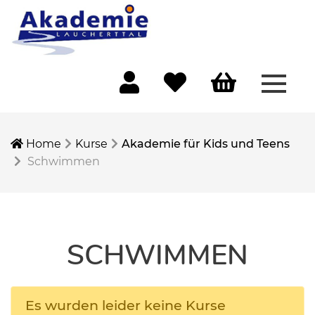
Menü 
Mein Konto
Merkliste
Warenkorb
Home
Kurse
Akademie für Kids und Teens
Schwimmen
SCHWIMMEN
Es wurden leider keine Kurse