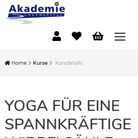
Menü 
Mein Konto
Merkliste
Warenkorb
Home
Kurse
Kursdetails
YOGA FÜR EINE
SPANNKRÄFTIGE