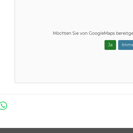
Möchten Sie von
GoogleMaps
bereitge
Ja
Imme