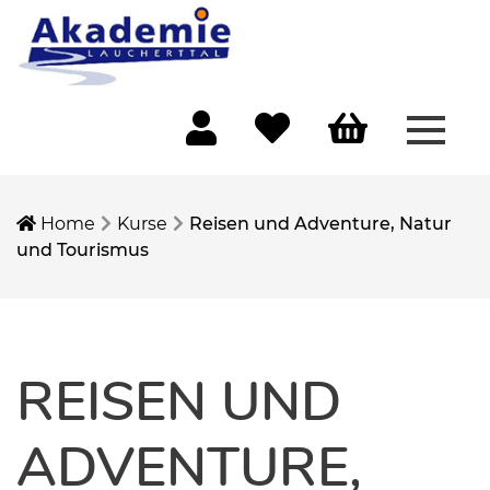
Menü 
Mein Konto
Merkliste
Warenkorb
Home
Kurse
Reisen und Adventure, Natur
und Tourismus
REISEN UND
ADVENTURE,