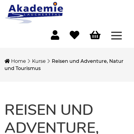
Menü 
Mein Konto
Merkliste
Warenkorb
Home
Kurse
Reisen und Adventure, Natur
und Tourismus
REISEN UND
ADVENTURE,