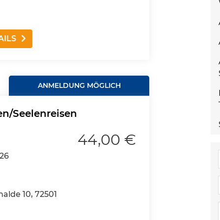
AILS
ANMELDUNG MÖGLICH
en/Seelenreisen
44,00 €
026
halde 10, 72501